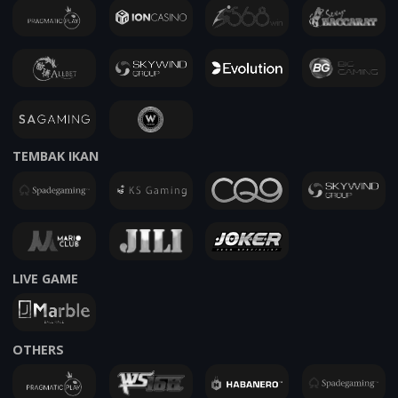
TEMBAK IKAN
LIVE GAME
OTHERS