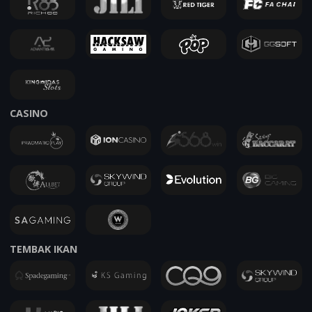
CASINO
TEMBAK IKAN